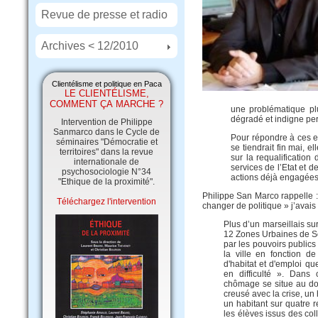
Revue de presse et radio
Archives < 12/2010
Clientélisme et politique en Paca
LE CLIENTÉLISME,
COMMENT ÇA MARCHE ?
une
problématique pl
dégradé et indigne pe
Intervention de Philippe
Sanmarco dans le Cycle de
Pour répondre à ces e
séminaires "Démocratie et
se tiendrait fin mai, 
territoires" dans la revue
sur la requalification 
internationale de
services de l’Etat et d
psychosociologie N°34
actions déjà engagée
"Ethique de la proximité".
Philippe San Marco rappelle :
Téléchargez l'intervention
changer de politique » j’avais
Plus d’un marseillais su
12 Zones Urbaines de Soli
par les pouvoirs publics 
la ville en fonction de
d'habitat et d'emploi qu
en difficulté ». Dans
chômage se situe au dou
creusé avec la crise, un 
un habitant sur quatre 
les élèves issus des col