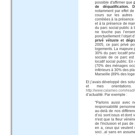
possible d'affirmer que
de déqualification. 
notamment par effet de 
cours sur les autres t
corrélées à la présence d
et à la présence de mar
du parc social public à 
ne touche pas l’ensemb
ponctuellement l’objet d
privé vétuste et dégr
2005, ce parc privé po
logements. La majeure p
30% du parc locatif pri
sociale de ce parc est
locatif social public. E
(70% des ménages occu
inférieurs à 30% des pla
Marseille (89% des loge
Et j’avais développé des sol
et mes orientatio
http://www.calameo.com/re
d’actualité. Par exemple :
"Parlons aussi avec no
responsabilité personn
au-delà de nos différen
d’où sont issus et dont 
n'est que la fleur véné
de l'inclusion et pas de 
en a, ceux qui veulent
soci...al sans en assume