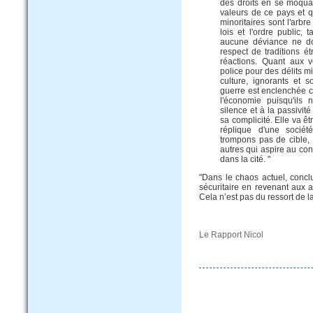
des droits en se moqua
valeurs de ce pays et q
minoritaires sont l'arbre
lois et l'ordre public,
aucune déviance ne do
respect de traditions é
réactions. Quant aux 
police pour des délits mi
culture, ignorants et 
guerre est enclenchée c
l'économie puisqu'ils 
silence et à la passivi
sa complicité. Elle va êtr
réplique d'une socié
trompons pas de cible,
autres qui aspire au con
dans la cité. "
"Dans le chaos actuel, conclu
sécuritaire en revenant aux 
Cela n’est pas du ressort de la
Le Rapport Nicol