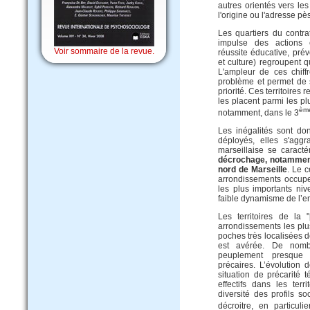
autres orientés vers les 
l'origine ou l'adresse pè
Les quartiers du contr
impulse des actions en
Voir sommaire de la revue.
réussite éducative, pré
et culture) regroupent q
L'ampleur de ces chiffr
problème et permet de 
priorité. Ces territoires 
les placent parmi les p
èm
notamment, dans le 3
Les inégalités sont don
déployés, elles s'aggra
marseillaise se caracté
décrochage, notamment
nord de Marseille
. Le c
arrondissements occupe
les plus importants niv
faible dynamisme de l’e
Les territoires de la 
arrondissements les plu
poches très localisées do
est avérée. De nomb
peuplement presque 
précaires. L’évolution 
situation de précarité 
effectifs dans les terr
diversité des profils s
décroitre, en particul