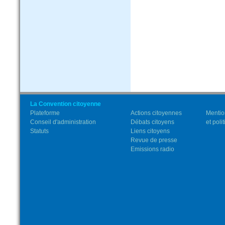
La Convention citoyenne
Plateforme
Actions citoyennes
Mentio
Conseil d'administration
Débats citoyens
et poli
Statuts
Liens citoyens
Revue de presse
Emissions radio