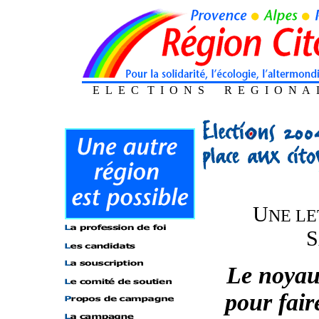
E L E C T I O N S R E G I O 
U
NE LE
S
Le noyau 
pour fair