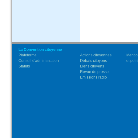
La Convention citoyenne
Plateforme
Actions citoyennes
Mentio
Conseil d'administration
Débats citoyens
et poli
Statuts
Liens citoyens
Revue de presse
Emissions radio