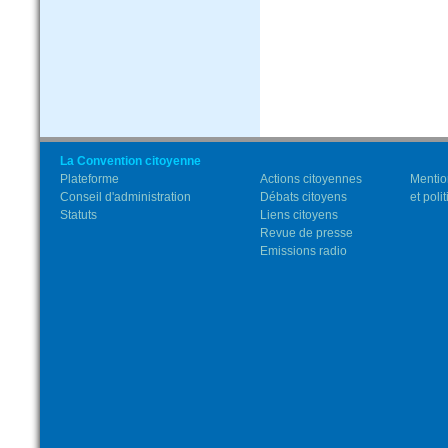
La Convention citoyenne
Plateforme
Actions citoyennes
Mentio
Conseil d'administration
Débats citoyens
et poli
Statuts
Liens citoyens
Revue de presse
Emissions radio